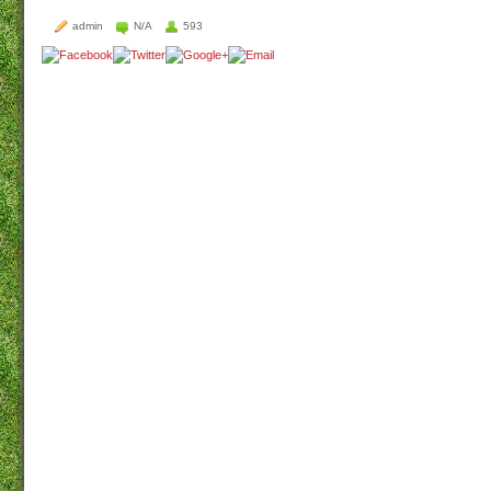
admin
N/A
593