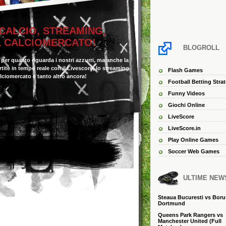
 CALCIO, STREAMING,
IL CALCIOMERCATO!
BLOGROLL
o per quanto riguarda i nostri azzurri, ma anche la
 partite in tempo reale con il Livescore, lo streaming
Flash Games
alciomercato e tanto altro ancora!
Football Betting Stra
Funny Videos
Giochi Online
LiveScore
LiveScore.in
Play Online Games
Soccer Web Games
ULTIME NEW
Steaua Bucuresti vs Boru
Dortmund
Queens Park Rangers vs
Manchester United (Full