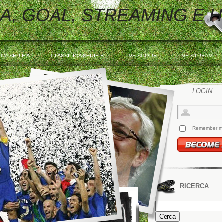
 A, GOAL, STREAMING E 
ICA SERIE A
CLASSIFICA SERIE B
LIVE SCORE
LIVE STREAM
LOGIN
Remember 
RICERCA
Ricerca
per: