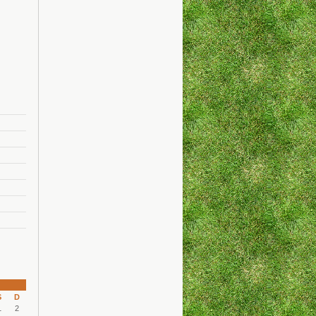
S
D
1
2