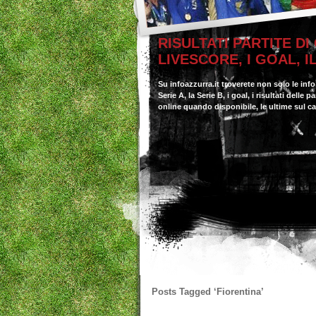
RISULTATI PARTITE DI
LIVESCORE, I GOAL, 
Su infoazzurra.it troverete non solo le inf
Serie A, la Serie B, i goal, i risultati delle
online quando disponibile, le ultime sul c
Posts Tagged
‘Fiorentina’