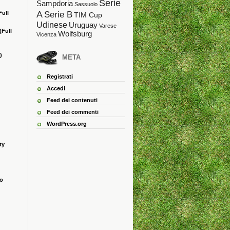
Serie
Sampdoria
Sassuolo
A
Full
Serie B
TIM Cup
Udinese
Uruguay
Varese
(Full
Wolfsburg
Vicenza
)
META
Registrati
Accedi
Feed dei contenuti
Feed dei commenti
WordPress.org
ty
ao