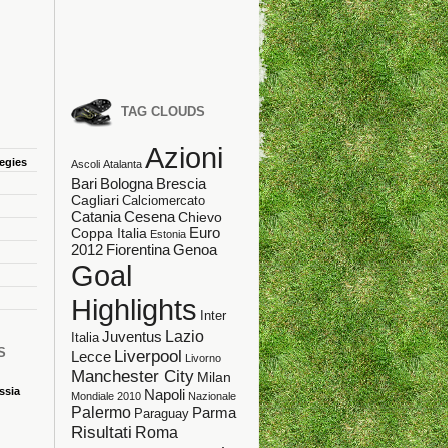
TAG CLOUDS
Azioni
tegies
Ascoli
Atalanta
Bologna
Bari
Brescia
Cagliari
Calciomercato
Catania
Cesena
Chievo
Coppa Italia
Euro
Estonia
Fiorentina
Genoa
2012
Goal
Highlights
Inter
Lazio
Juventus
Italia
S
Liverpool
Lecce
Livorno
Manchester City
Milan
ssia
Napoli
Mondiale 2010
Nazionale
Palermo
Parma
Paraguay
Risultati
Roma