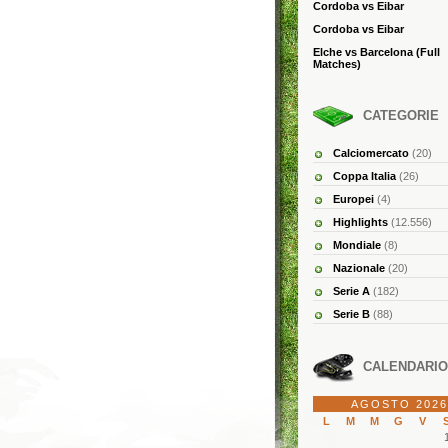
Cordoba vs Eibar
Cordoba vs Eibar
Elche vs Barcelona (Full
Matches)
CATEGORIE
Calciomercato
(20)
Coppa Italia
(26)
Europei
(4)
Highlights
(12.556)
Mondiale
(8)
Nazionale
(20)
Serie A
(182)
Serie B
(88)
CALENDARIO
AGOSTO 2026
L
M
M
G
V