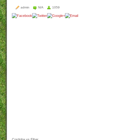
admin
N/A
1059
Cordoba vs Eibar