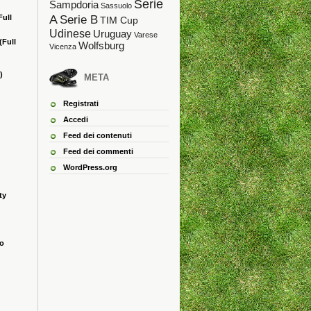
Serie
Sampdoria
Sassuolo
A
Full
Serie B
TIM Cup
Udinese
Uruguay
Varese
(Full
Wolfsburg
Vicenza
)
META
Registrati
Accedi
Feed dei contenuti
Feed dei commenti
WordPress.org
ty
ao