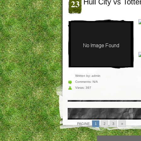
23
Hull City vs Tot
Nov
Written by:
admin
Comments:
N/A
Views: 397
PAGINE:
1
2
3
»