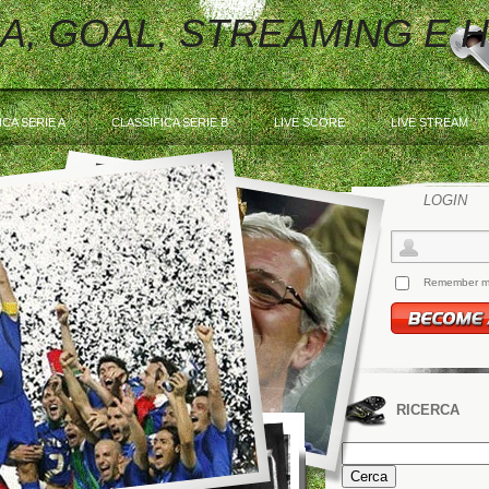
 A, GOAL, STREAMING E 
ICA SERIE A
CLASSIFICA SERIE B
LIVE SCORE
LIVE STREAM
LOGIN
Remember 
RICERCA
Ricerca
per: