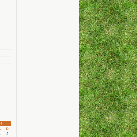
4
S
D
1
2