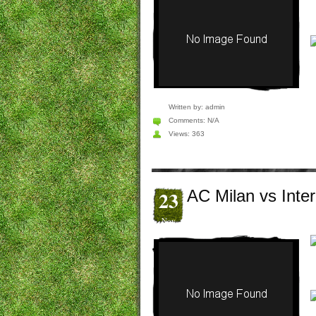
Written by:
admin
Comments:
N/A
Views: 363
23
AC Milan vs Inter
Nov