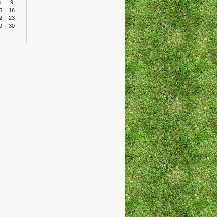
8
9
5
16
2
23
9
30