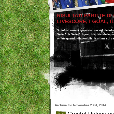
RISULTATI PARTITE DI
LIVESCORE, I GOAL, 
Su infoazzurra.it troverete non solo le inf
Serie A, la Serie B, i goal, i risultati delle
online quando disponibile, le ultime sul c
Archive for
Novembre 23rd, 2014
Crystal Palace vs