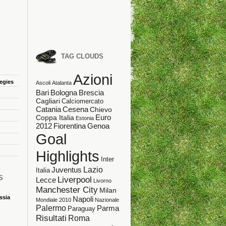
TAG CLOUDS
Azioni
tegies
Ascoli
Atalanta
Bologna
Bari
Brescia
Cagliari
Calciomercato
Catania
Cesena
Chievo
Coppa Italia
Euro
Estonia
Fiorentina
Genoa
2012
Goal
Highlights
Inter
Lazio
Juventus
Italia
S
Liverpool
Lecce
Livorno
Manchester City
Milan
ssia
Napoli
Mondiale 2010
Nazionale
Palermo
Parma
Paraguay
Risultati
Roma