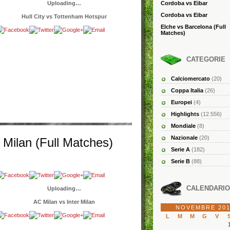
Uploading…
Cordoba vs Eibar
Cordoba vs Eibar
Hull City vs Tottenham Hotspur
Elche vs Barcelona (Full
Matches)
CATEGORIE
Calciomercato
(20)
Coppa Italia
(26)
Europei
(4)
Highlights
(12.556)
Mondiale
(8)
Nazionale
(20)
 Milan (Full Matches)
Serie A
(182)
Serie B
(88)
CALENDARIO
Uploading…
AC Milan vs Inter Milan
NOVEMBRE 201
L
M
M
G
V