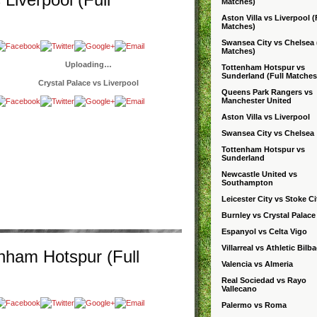
Matches)
Aston Villa vs Liverpool (
Matches)
Swansea City vs Chelsea 
Matches)
Uploading…
Tottenham Hotspur vs
Sunderland (Full Matches
Crystal Palace vs Liverpool
Queens Park Rangers vs
Manchester United
Aston Villa vs Liverpool
Swansea City vs Chelsea
Tottenham Hotspur vs
Sunderland
Newcastle United vs
Southampton
Leicester City vs Stoke Ci
Burnley vs Crystal Palace
Espanyol vs Celta Vigo
Villarreal vs Athletic Bilb
enham Hotspur (Full
Valencia vs Almeria
Real Sociedad vs Rayo
Vallecano
Palermo vs Roma