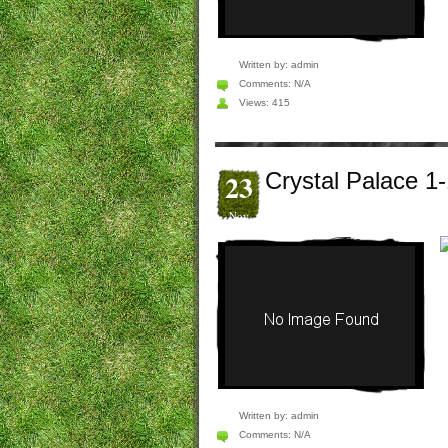
Written by:
admin
Comments:
N/A
Views: 415
23
Crystal Palace 1-
Nov
Written by:
admin
Comments:
N/A