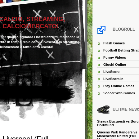
 CALCIO, STREAMING,
IL CALCIOMERCATO!
BLOGROLL
o per quanto riguarda i nostri azzurri, ma anche la
 partite in tempo reale con il Livescore, lo streaming
Flash Games
alciomercato e tanto altro ancora!
Football Betting Stra
Funny Videos
Giochi Online
LiveScore
LiveScore.in
Play Online Games
Soccer Web Games
ULTIME NEW
Steaua Bucuresti vs Boru
Dortmund
Queens Park Rangers vs
Manchester United (Full
 Liverpool (Full