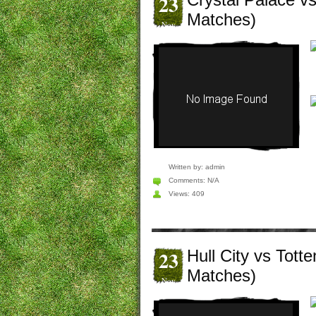
23
Matches)
Nov
Written by:
admin
Comments:
N/A
Views: 409
23
Hull City vs Tott
Matches)
Nov