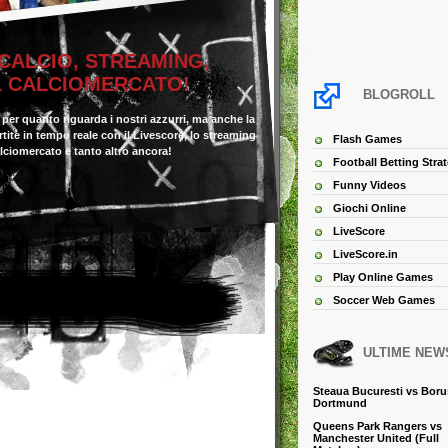
 CALCIO, STREAMING,
IL CALCIOMERCATO!
BLOGROLL
o per quanto riguarda i nostri azzurri, ma anche la
 partite in tempo reale con il Livescore, lo streaming
Flash Games
alciomercato e tanto altro ancora!
Football Betting Stra
Funny Videos
Giochi Online
LiveScore
LiveScore.in
Play Online Games
Soccer Web Games
ULTIME NEW
Steaua Bucuresti vs Boru
Dortmund
Queens Park Rangers vs
Manchester United (Full