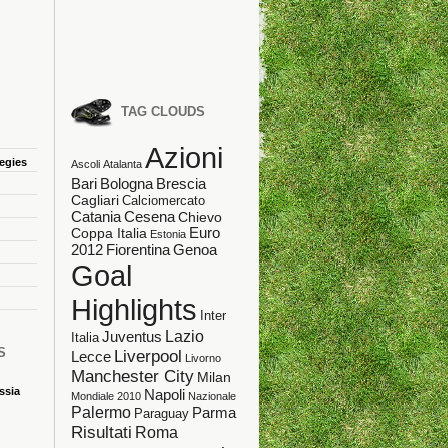
TAG CLOUDS
Azioni
tegies
Ascoli
Atalanta
Bologna
Bari
Brescia
Cagliari
Calciomercato
Catania
Cesena
Chievo
Coppa Italia
Euro
Estonia
Fiorentina
Genoa
2012
Goal
Highlights
Inter
Lazio
Juventus
Italia
S
Liverpool
Lecce
Livorno
Manchester City
Milan
ssia
Napoli
Mondiale 2010
Nazionale
Palermo
Parma
Paraguay
Risultati
Roma