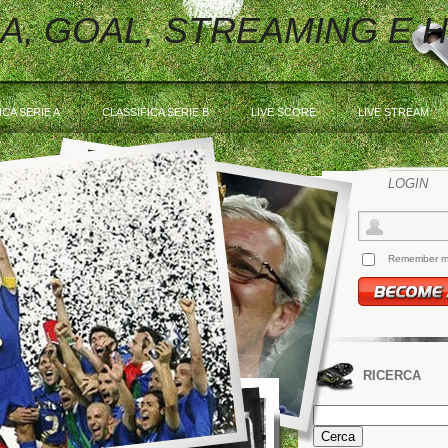
 A, GOAL, STREAMING E 
ICA SERIE A
CLASSIFICA SERIE B
LIVE SCORE
LIVE STREAM
LOGIN
Remember 
RICERCA
Ricerca
per: