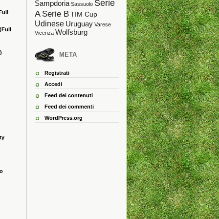
Serie
Sampdoria
Sassuolo
A
Full
Serie B
TIM Cup
Udinese
Uruguay
Varese
(Full
Wolfsburg
Vicenza
)
META
Registrati
Accedi
Feed dei contenuti
Feed dei commenti
WordPress.org
ty
ao