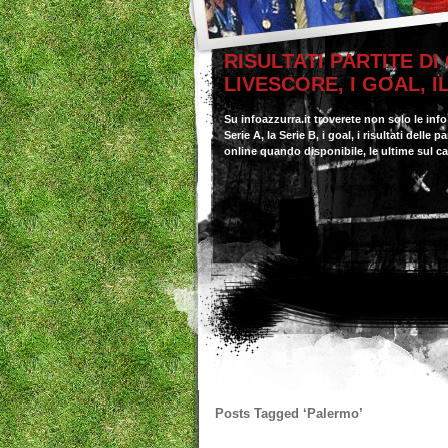
RISULTATI PARTITE DI
LIVESCORE, I GOAL, 
Su infoazzurra.it troverete non solo le inf
Serie A, la Serie B, i goal, i risultati delle
online quando disponibile, le ultime sul c
Posts Tagged
‘Palermo’