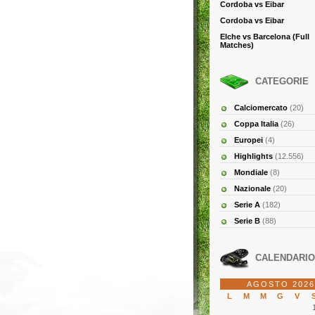
Cordoba vs Eibar
Cordoba vs Eibar
Elche vs Barcelona (Full
Matches)
CATEGORIE
Calciomercato
(20)
Coppa Italia
(26)
Europei
(4)
Highlights
(12.556)
Mondiale
(8)
Nazionale
(20)
Serie A
(182)
Serie B
(88)
CALENDARIO
AGOSTO 2026
L
M
M
G
V