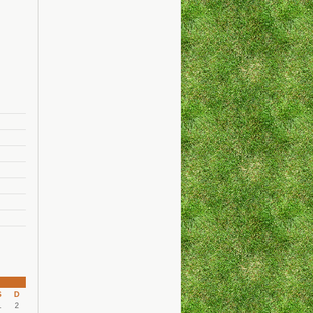
S
D
1
2