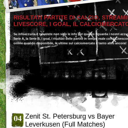
RISULTATI PARTITE DI CALCIO, STREAMI
LIVESCORE, I GOAL, IL CALCIOMERCAT
Su infoazzurra.it troverete non solo le info per quanto riguarda i nostri azzu
Serie A, la Serie B, i goal, i risultati delle partite in tempo reale con il Livesc
online quando disponibile, le ultime sul calciomercato e tanto altro ancora!
04
Zenit St. Petersburg vs Bayer
Leverkusen (Full Matches)
Nov