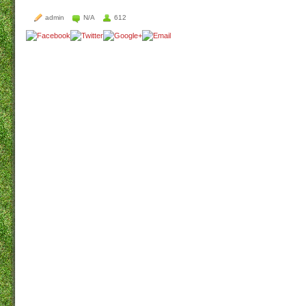
admin
N/A
612