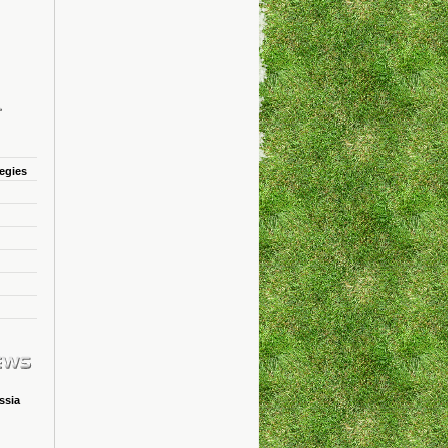
tegies
ssia