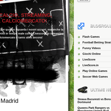
 CALCIO, STREAMING,
IL CALCIOMERCATO!
o per quanto riguarda i nostri azzurri, ma anche la
 partite in tempo reale con il Livescore, lo streaming
Flash Games
alciomercato e tanto altro ancora!
Football Betting Stra
Funny Videos
Giochi Online
LiveScore
LiveScore.in
Play Online Games
Soccer Web Games
 Madrid
Steaua Bucuresti vs Boru
Dortmund
Queens Park Rangers vs
Manchester United (Full