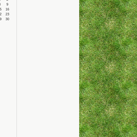
8
9
5
16
2
23
9
30