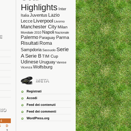
Highlights
Inter
Lazio
Juventus
Italia
Liverpool
Lecce
Livorno
Manchester City
Milan
Napoli
Mondiale 2010
Nazionale
Palermo
Parma
Paraguay
Risultati
Roma
Serie
Sampdoria
Sassuolo
A
Serie B
TIM Cup
Udinese
Uruguay
Varese
Wolfsburg
Vicenza
Registrati
Accedi
Feed dei contenuti
Feed dei commenti
WordPress.org
4
S
D
1
2