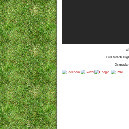
al
Full Match Hi
Granada 