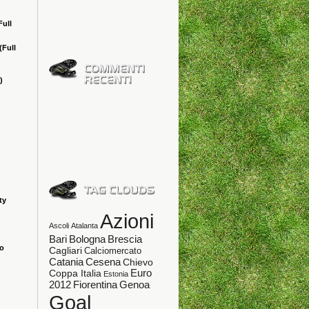
Full
(Full
)
ty
Azioni
Ascoli
Atalanta
Bologna
Bari
Brescia
ao
Cagliari
Calciomercato
Catania
Cesena
Chievo
Coppa Italia
Euro
Estonia
Fiorentina
Genoa
2012
Goal