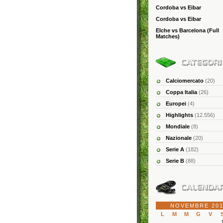
Cordoba vs Eibar
Cordoba vs Eibar
Elche vs Barcelona (Full
Matches)
Calciomercato
(20)
Coppa Italia
(26)
Europei
(4)
Highlights
(12.556)
Mondiale
(8)
Nazionale
(20)
Serie A
(182)
Serie B
(88)
NOVEMBRE 201
L
M
M
G
V