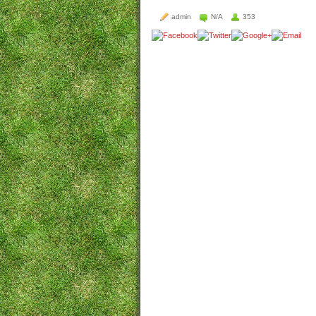
admin
N/A
353