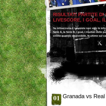
RISULTATI PARTITE DI
LIVESCORE, I GOAL, 
Su infoazzurra.it troverete non solo le inf
Serie A, la Serie B, i goal, i risultati delle
online quando disponibile, le ultime sul c
01
Granada vs Real
Nov