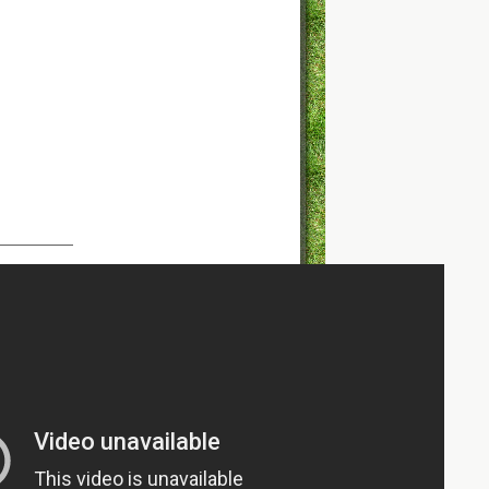
———————