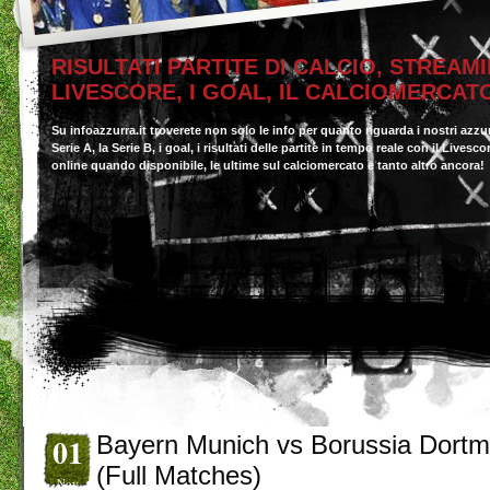
RISULTATI PARTITE DI CALCIO, STREAMI
LIVESCORE, I GOAL, IL CALCIOMERCAT
Su infoazzurra.it troverete non solo le info per quanto riguarda i nostri azzu
Serie A, la Serie B, i goal, i risultati delle partite in tempo reale con il Livesc
online quando disponibile, le ultime sul calciomercato e tanto altro ancora!
01
Bayern Munich vs Borussia Dort
(Full Matches)
Nov