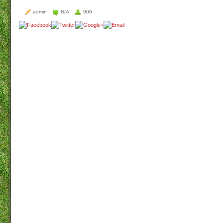
admin
N/A
900