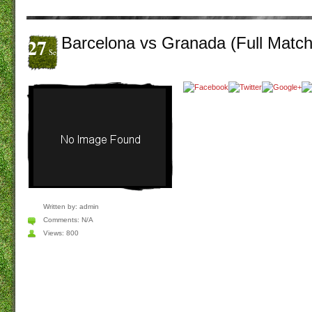
27
Barcelona vs Granada (Full Matc
Set
Written by:
admin
Comments:
N/A
Views: 800