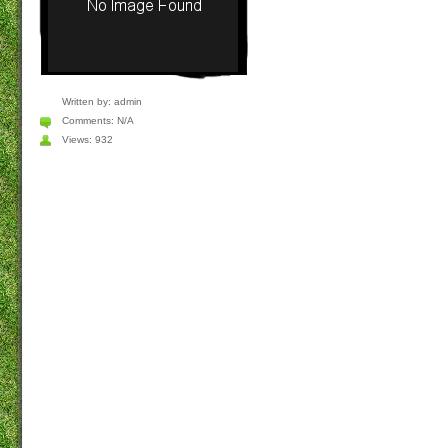
Written by:
admin
Comments:
N/A
Views: 932