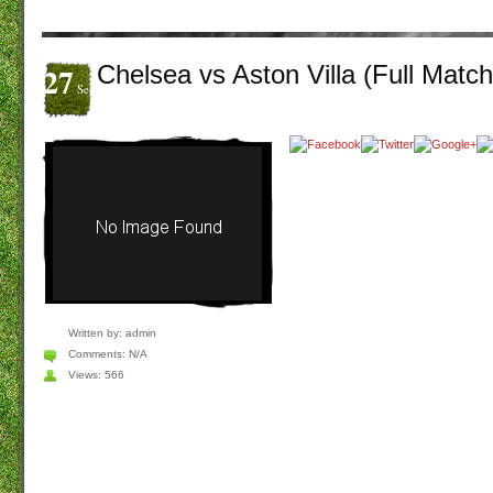
27
Chelsea vs Aston Villa (Full Matc
Set
Written by:
admin
Comments:
N/A
Views: 566