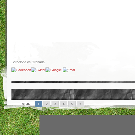
Barcelona vs Granada
PAGINE:
1
2
3
4
5
»