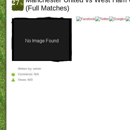
27
Set
(Full Matches)
Written by:
admin
Comments:
N/A
Views: 600