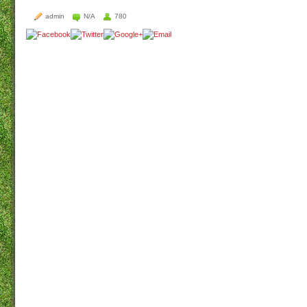
admin
N/A
780