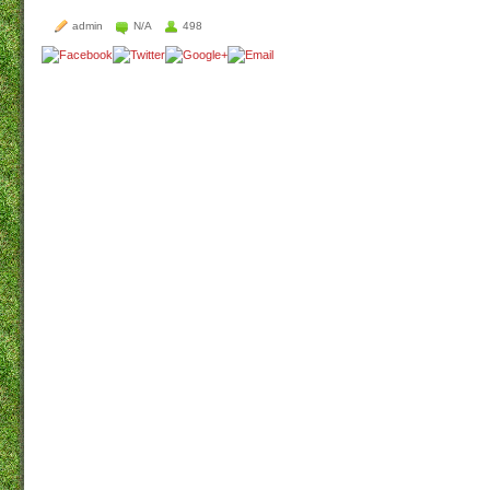
admin
N/A
498