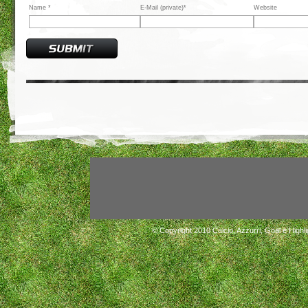
Name *
E-Mail (private)*
Website
© Copyright 2010
Calcio, Azzurri, Goal e Highli