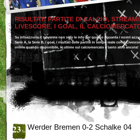
RISULTATI PARTITE DI CALCIO, STREAMI
LIVESCORE, I GOAL, IL CALCIOMERCAT
Su infoazzurra.it troverete non solo le info per quanto riguarda i nostri azzu
Serie A, la Serie B, i goal, i risultati delle partite in tempo reale con il Livesc
online quando disponibile, le ultime sul calciomercato e tanto altro ancora!
23
Werder Bremen 0-2 Schalke 04
Set