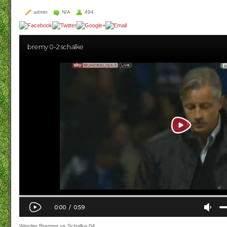
admin
N/A
494
Werder Bremen vs Schalke 04