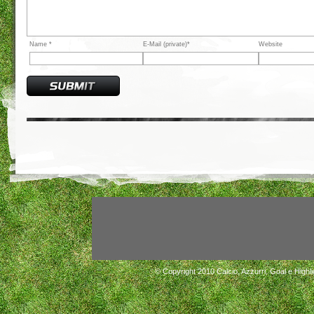
Name *
E-Mail (private)*
Website
© Copyright 2010
Calcio, Azzurri, Goal e Highli