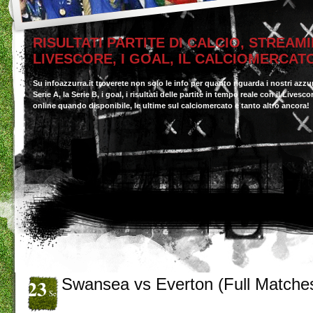
RISULTATI PARTITE DI CALCIO, STREAMI
LIVESCORE, I GOAL, IL CALCIOMERCAT
Su infoazzurra.it troverete non solo le info per quanto riguarda i nostri azzu
Serie A, la Serie B, i goal, i risultati delle partite in tempo reale con il Livesc
online quando disponibile, le ultime sul calciomercato e tanto altro ancora!
23
Swansea vs Everton (Full Matche
Set