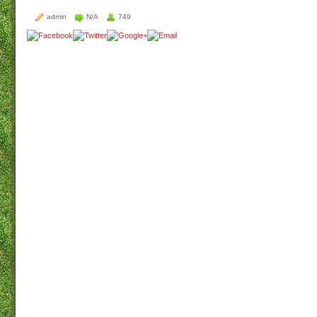
admin
N/A
749