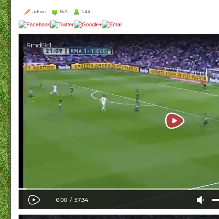
admin
N/A
544