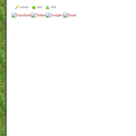
admin
N/A
486