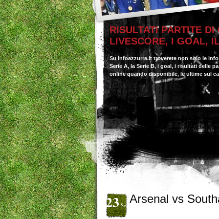
RISULTATI PARTITE DI
LIVESCORE, I GOAL, 
Su infoazzurra.it troverete non solo le inf
Serie A, la Serie B, i goal, i risultati delle
online quando disponibile, le ultime sul c
23
Arsenal vs Sout
Set