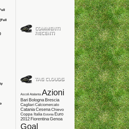
Full
(Full
)
ty
Azioni
Ascoli
Atalanta
Bologna
Bari
Brescia
ao
Cagliari
Calciomercato
Catania
Cesena
Chievo
Coppa Italia
Euro
Estonia
Fiorentina
Genoa
2012
Goal