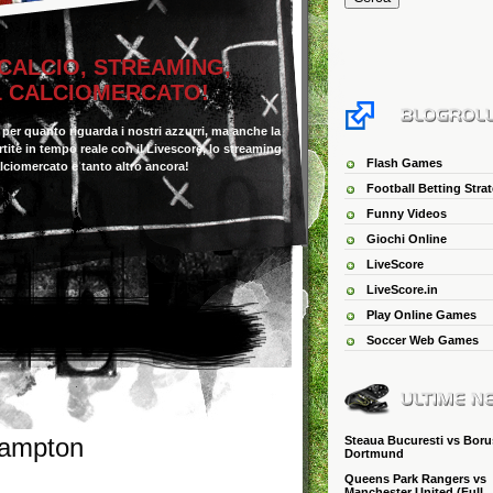
 CALCIO, STREAMING,
IL CALCIOMERCATO!
o per quanto riguarda i nostri azzurri, ma anche la
 partite in tempo reale con il Livescore, lo streaming
Flash Games
alciomercato e tanto altro ancora!
Football Betting Stra
Funny Videos
Giochi Online
LiveScore
LiveScore.in
Play Online Games
Soccer Web Games
hampton
Steaua Bucuresti vs Boru
Dortmund
Queens Park Rangers vs
Manchester United (Full