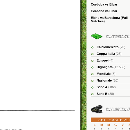
Cordoba vs Eibar
Cordoba vs Eibar
Elche vs Barcelona (Full
Matches)
Calciomercato
(20)
Coppa Italia
(26)
Europei
(4)
Highlights
(12.556)
Mondiale
(8)
Nazionale
(20)
Serie A
(182)
Serie B
(88)
SETTEMBRE 20
L
M
M
G
V
1
2
3
4
5