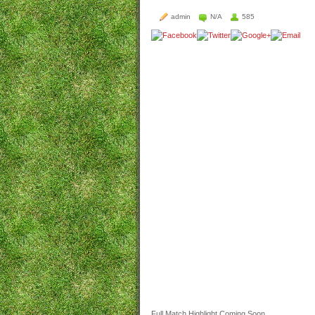
admin
N/A
585
Full Match Highlight Coming Soon