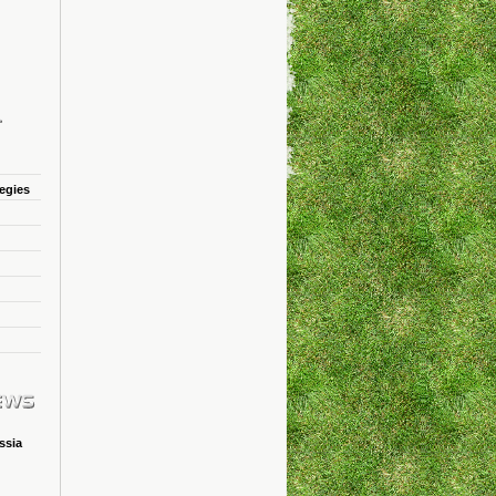
tegies
ssia