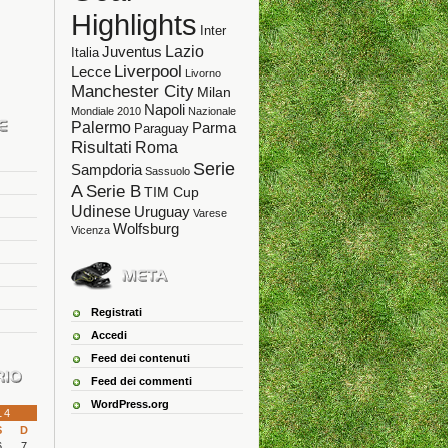
Highlights
Inter
Lazio
Juventus
Italia
Liverpool
Lecce
Livorno
Manchester City
Milan
Napoli
Mondiale 2010
Nazionale
Palermo
Parma
Paraguay
Risultati
Roma
Serie
Sampdoria
Sassuolo
A
Serie B
TIM Cup
Udinese
Uruguay
Varese
Wolfsburg
Vicenza
Registrati
Accedi
Feed dei contenuti
Feed dei commenti
WordPress.org
14
S
D
6
7