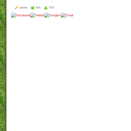
admin
N/A
578