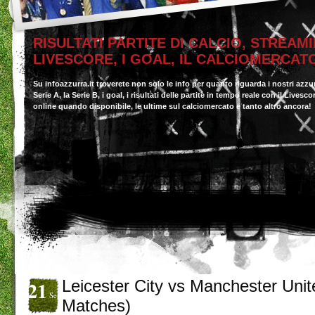
RISULTATI PARTITE DI CALCIO, STREAMI
LIVESCORE, I GOAL, IL CALCIOMERCAT
Su infoazzurra.it troverete non solo le info per quanto riguarda i nostri azzu
Serie A, la Serie B, i goal, i risultati delle partite in tempo reale con il Livesc
online quando disponibile, le ultime sul calciomercato e tanto altro ancora!
21
Leicester City vs Manchester Unite
Set
Matches)