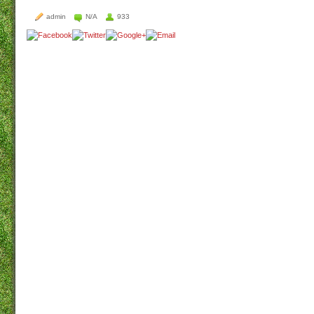
admin
N/A
933