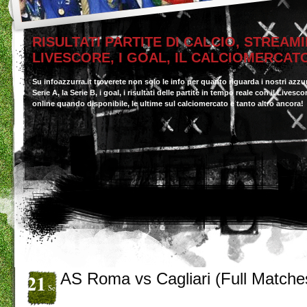
RISULTATI PARTITE DI CALCIO, STREAMI
LIVESCORE, I GOAL, IL CALCIOMERCAT
Su infoazzurra.it troverete non solo le info per quanto riguarda i nostri azzu
Serie A, la Serie B, i goal, i risultati delle partite in tempo reale con il Livesc
online quando disponibile, le ultime sul calciomercato e tanto altro ancora!
21
AS Roma vs Cagliari (Full Matche
Set