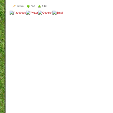
admin
N/A
543