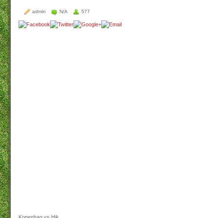
admin
N/A
577
Kopenhag vs Hik