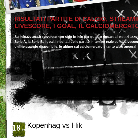
RISULTATI PARTITE DI CALCIO, STREAMI
LIVESCORE, I GOAL, IL CALCIOMERCAT
Su infoazzurra.it troverete non solo le info per quanto riguarda i nostri azzu
Serie A, la Serie B, i goal, i risultati delle partite in tempo reale con il Livesc
online quando disponibile, le ultime sul calciomercato e tanto altro ancora!
18
Kopenhag vs Hik
Set