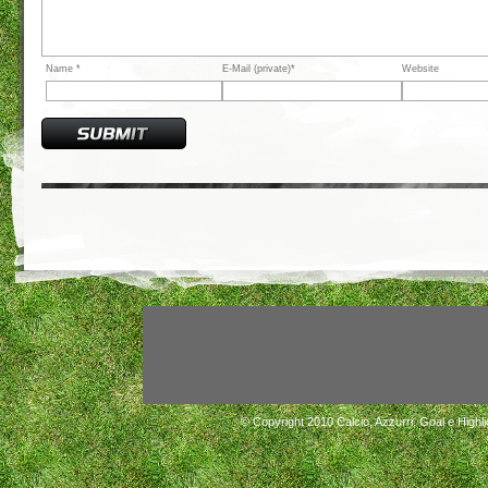
Name *
E-Mail (private)*
Website
© Copyright 2010
Calcio, Azzurri, Goal e Highli