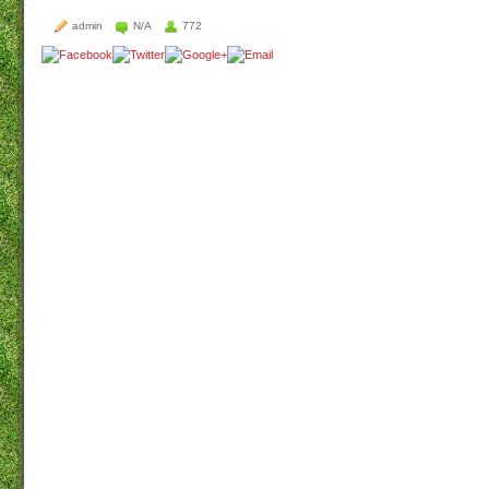
admin
N/A
772