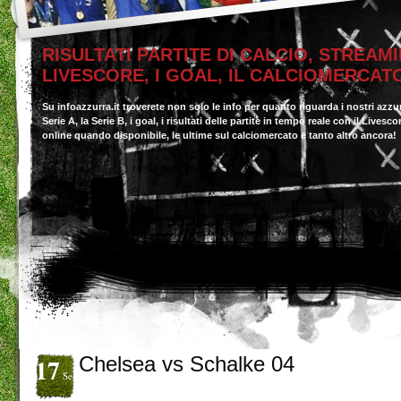
RISULTATI PARTITE DI CALCIO, STREAMI
LIVESCORE, I GOAL, IL CALCIOMERCAT
Su infoazzurra.it troverete non solo le info per quanto riguarda i nostri azzu
Serie A, la Serie B, i goal, i risultati delle partite in tempo reale con il Livesc
online quando disponibile, le ultime sul calciomercato e tanto altro ancora!
17
Chelsea vs Schalke 04
Set