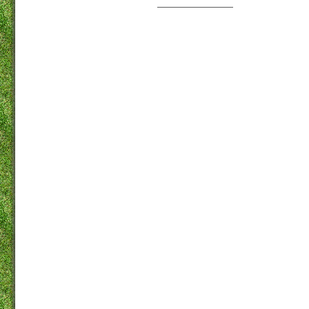
——————————