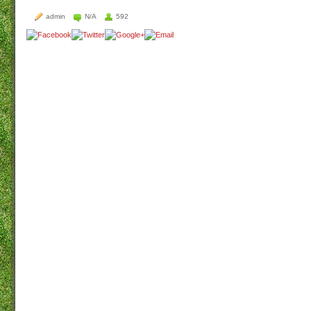
admin
N/A
592