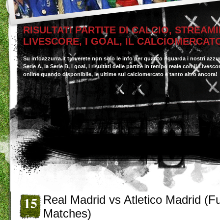
RISULTATI PARTITE DI CALCIO, STREAMI
LIVESCORE, I GOAL, IL CALCIOMERCAT
Su infoazzurra.it troverete non solo le info per quanto riguarda i nostri azzu
Serie A, la Serie B, i goal, i risultati delle partite in tempo reale con il Livesc
online quando disponibile, le ultime sul calciomercato e tanto altro ancora!
15
Real Madrid vs Atletico Madrid (Fu
Matches)
Gen