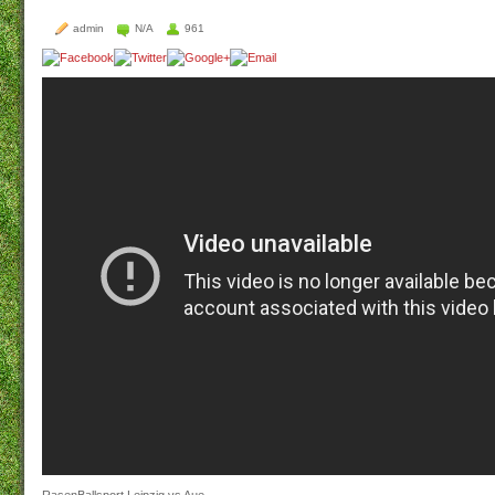
admin
N/A
961