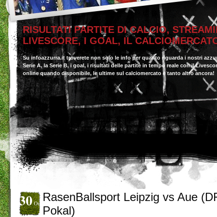
RISULTATI PARTITE DI CALCIO, STREAMI
LIVESCORE, I GOAL, IL CALCIOMERCAT
Su infoazzurra.it troverete non solo le info per quanto riguarda i nostri azzu
Serie A, la Serie B, i goal, i risultati delle partite in tempo reale con il Livesc
online quando disponibile, le ultime sul calciomercato e tanto altro ancora!
30
RasenBallsport Leipzig vs Aue (
Ott
Pokal)