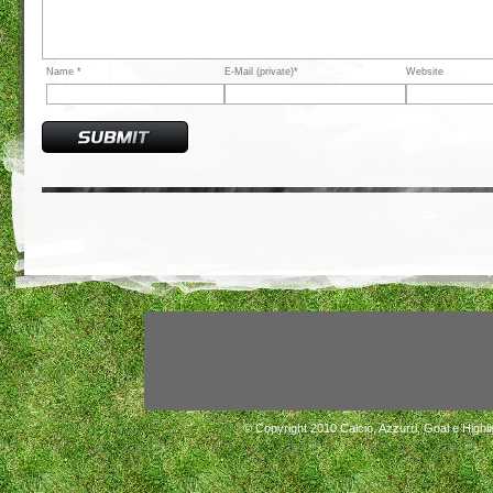
Name *
E-Mail (private)*
Website
© Copyright 2010
Calcio, Azzurri, Goal e Highli