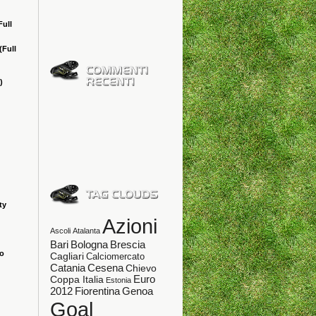
Full
(Full
)
ty
Azioni
Ascoli
Atalanta
Bologna
Bari
Brescia
ao
Cagliari
Calciomercato
Catania
Cesena
Chievo
Coppa Italia
Euro
Estonia
Fiorentina
Genoa
2012
Goal