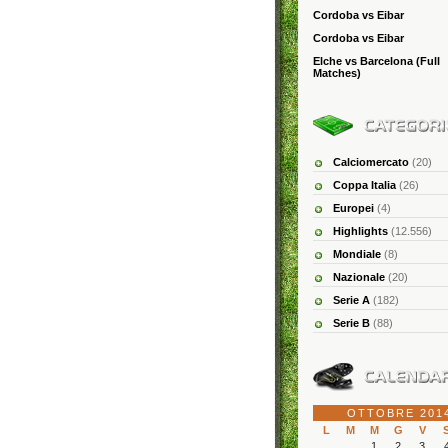
Cordoba vs Eibar
Cordoba vs Eibar
Elche vs Barcelona (Full
Matches)
Calciomercato
(20)
Coppa Italia
(26)
Europei
(4)
Highlights
(12.556)
Mondiale
(8)
Nazionale
(20)
Serie A
(182)
Serie B
(88)
OTTOBRE 201
L
M
M
G
V
1
2
3