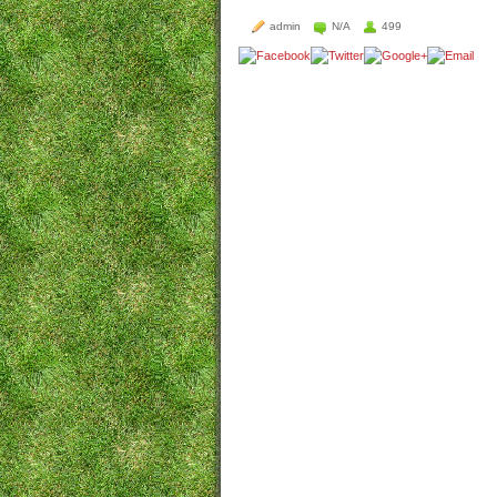
admin
N/A
499