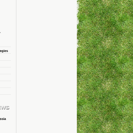
tegies
ssia