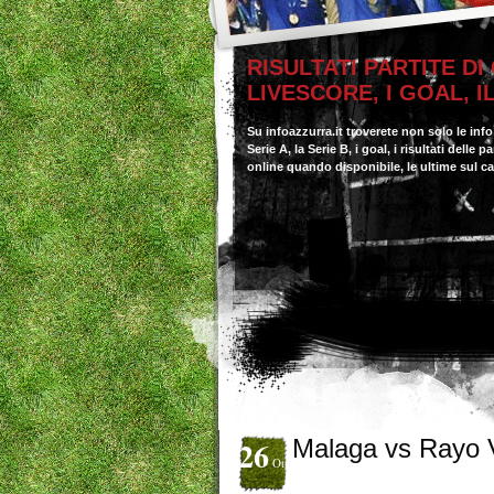
RISULTATI PARTITE DI
LIVESCORE, I GOAL, 
Su infoazzurra.it troverete non solo le inf
Serie A, la Serie B, i goal, i risultati delle
online quando disponibile, le ultime sul c
26
Malaga vs Rayo 
Ott