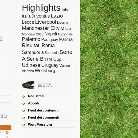
Highlights
Inter
Lazio
Juventus
Italia
Liverpool
Lecce
Livorno
Manchester City
Milan
Napoli
Mondiale 2010
Nazionale
Palermo
Parma
Paraguay
Risultati
Roma
Serie
Sampdoria
Sassuolo
A
Serie B
TIM Cup
Udinese
Uruguay
Varese
Wolfsburg
Vicenza
Registrati
Accedi
Feed dei contenuti
Feed dei commenti
WordPress.org
4
S
D
4
5