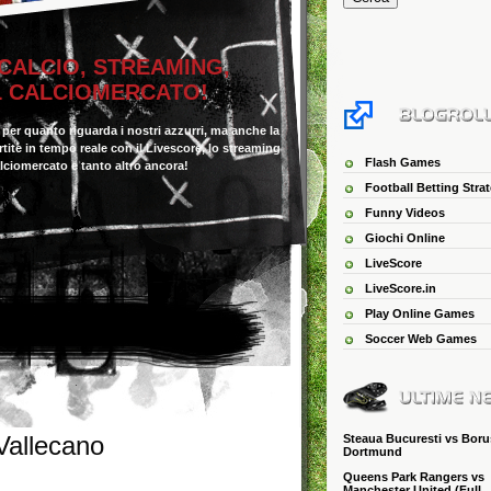
 CALCIO, STREAMING,
IL CALCIOMERCATO!
o per quanto riguarda i nostri azzurri, ma anche la
 partite in tempo reale con il Livescore, lo streaming
Flash Games
alciomercato e tanto altro ancora!
Football Betting Stra
Funny Videos
Giochi Online
LiveScore
LiveScore.in
Play Online Games
Soccer Web Games
Vallecano
Steaua Bucuresti vs Boru
Dortmund
Queens Park Rangers vs
Manchester United (Full