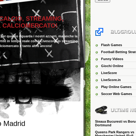
 CALCIO, STREAMING,
IL CALCIOMERCATO!
o per quanto riguarda i nostri azzurri, ma anche la
 partite in tempo reale con il Livescore, lo streaming
Flash Games
alciomercato e tanto altro ancora!
Football Betting Stra
Funny Videos
Giochi Online
LiveScore
LiveScore.in
Play Online Games
Soccer Web Games
o Madrid
Steaua Bucuresti vs Boru
Dortmund
Queens Park Rangers vs
Manchester United (Full