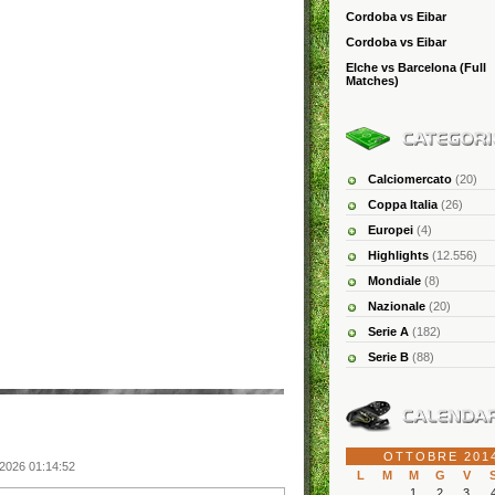
Cordoba vs Eibar
Cordoba vs Eibar
Elche vs Barcelona (Full
Matches)
Calciomercato
(20)
Coppa Italia
(26)
Europei
(4)
Highlights
(12.556)
Mondiale
(8)
Nazionale
(20)
Serie A
(182)
Serie B
(88)
OTTOBRE 201
 2026 01:14:52
L
M
M
G
V
1
2
3