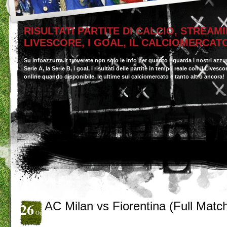
RISULTATI PARTITE DI CALCIO, STREAMI
LIVESCORE, I GOAL, IL CALCIOMERCAT
Su infoazzurra.it troverete non solo le info per quanto riguarda i nostri azzu
Serie A, la Serie B, i goal, i risultati delle partite in tempo reale con il Livesc
online quando disponibile, le ultime sul calciomercato e tanto altro ancora!
26
AC Milan vs Fiorentina (Full Matc
Ott