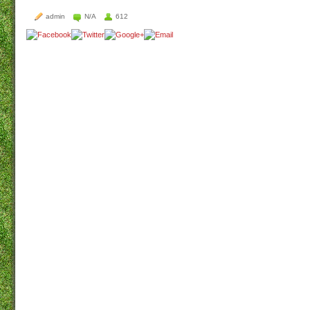
admin
N/A
612