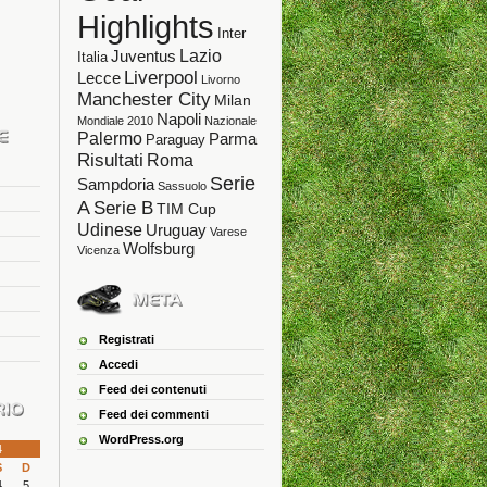
Highlights
Inter
Lazio
Juventus
Italia
Liverpool
Lecce
Livorno
Manchester City
Milan
Napoli
Mondiale 2010
Nazionale
Palermo
Parma
Paraguay
Risultati
Roma
Serie
Sampdoria
Sassuolo
A
Serie B
TIM Cup
Udinese
Uruguay
Varese
Wolfsburg
Vicenza
Registrati
Accedi
Feed dei contenuti
Feed dei commenti
WordPress.org
4
S
D
4
5