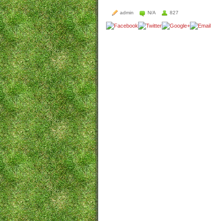
admin
N/A
827