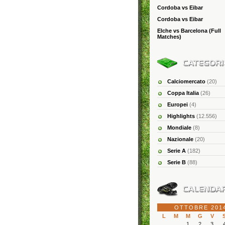
Cordoba vs Eibar
Cordoba vs Eibar
Elche vs Barcelona (Full
Matches)
Calciomercato
(20)
Coppa Italia
(26)
Europei
(4)
Highlights
(12.556)
Mondiale
(8)
Nazionale
(20)
Serie A
(182)
Serie B
(88)
OTTOBRE 201
L
M
M
G
V
1
2
3