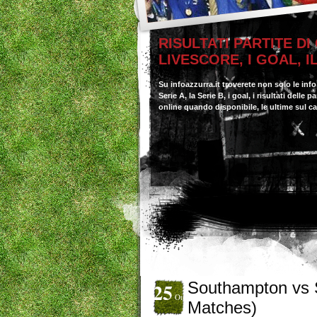
RISULTATI PARTITE DI
LIVESCORE, I GOAL, 
Su infoazzurra.it troverete non solo le inf
Serie A, la Serie B, i goal, i risultati delle
online quando disponibile, le ultime sul c
25
Southampton vs S
Ott
Matches)