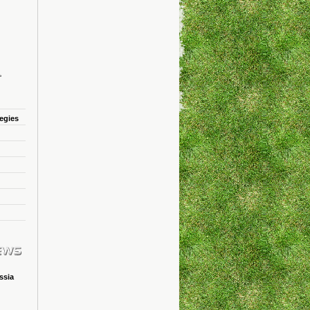
tegies
ssia