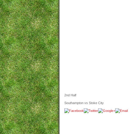
2nd Half
Southampton vs Stoke City