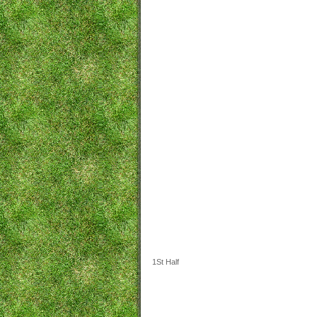
1St Half