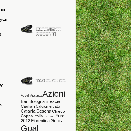
Full
(Full
)
ty
Azioni
Ascoli
Atalanta
Bologna
Bari
Brescia
ao
Cagliari
Calciomercato
Catania
Cesena
Chievo
Coppa Italia
Euro
Estonia
Fiorentina
Genoa
2012
Goal