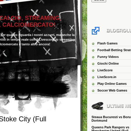
 CALCIO, STREAMING,
IL CALCIOMERCATO!
o per quanto riguarda i nostri azzurri, ma anche la
 partite in tempo reale con il Livescore, lo streaming
Flash Games
alciomercato e tanto altro ancora!
Football Betting Stra
Funny Videos
Giochi Online
LiveScore
LiveScore.in
Play Online Games
Soccer Web Games
toke City (Full
Steaua Bucuresti vs Boru
Dortmund
Queens Park Rangers vs
Manchester United (Full