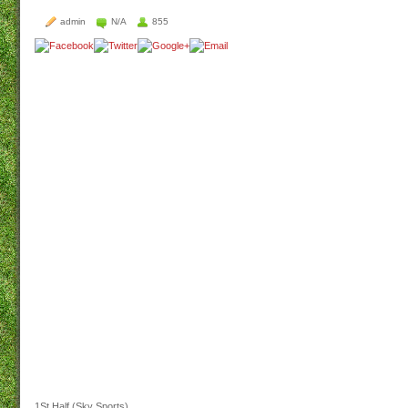
admin
N/A
855
1St Half (Sky Sports)