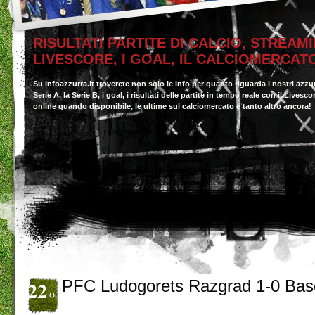
RISULTATI PARTITE DI CALCIO, STREAMI
LIVESCORE, I GOAL, IL CALCIOMERCAT
Su infoazzurra.it troverete non solo le info per quanto riguarda i nostri azzu
Serie A, la Serie B, i goal, i risultati delle partite in tempo reale con il Livesc
online quando disponibile, le ultime sul calciomercato e tanto altro ancora!
22
PFC Ludogorets Razgrad 1-0 Bas
Ott