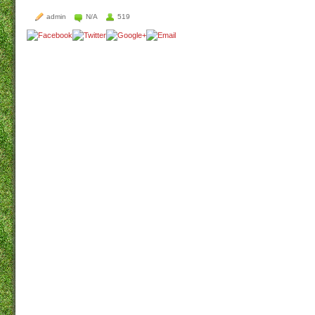
admin
N/A
519