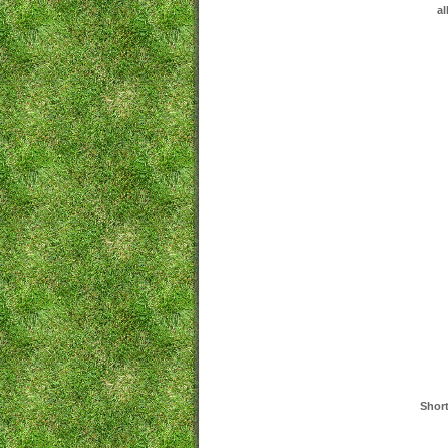
al
Short