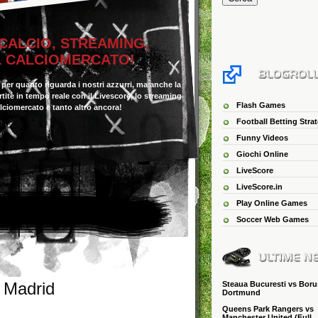
 CALCIO, STREAMING,
IL CALCIOMERCATO!
o per quanto riguarda i nostri azzurri, ma anche la
 partite in tempo reale con il Livescore, lo streaming
Flash Games
alciomercato e tanto altro ancora!
Football Betting Stra
Funny Videos
Giochi Online
LiveScore
LiveScore.in
Play Online Games
Soccer Web Games
l Madrid
Steaua Bucuresti vs Boru
Dortmund
Queens Park Rangers vs
Manchester United (Full