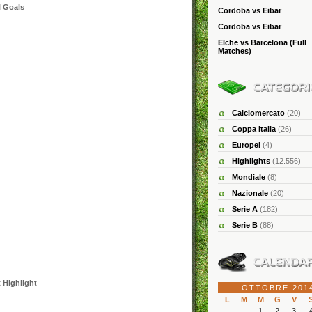
l Goals
Cordoba vs Eibar
Cordoba vs Eibar
Elche vs Barcelona (Full
Matches)
Calciomercato
(20)
Coppa Italia
(26)
Europei
(4)
Highlights
(12.556)
Mondiale
(8)
Nazionale
(20)
Serie A
(182)
Serie B
(88)
 Highlight
OTTOBRE 201
L
M
M
G
V
1
2
3