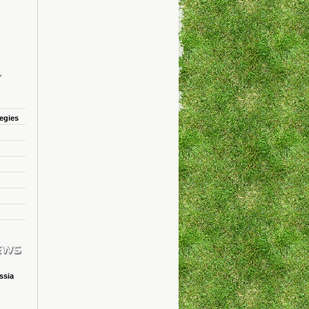
tegies
ssia