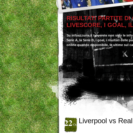
RISULTATI PARTITE DI
LIVESCORE, I GOAL, 
Su infoazzurra.it troverete non solo le inf
Serie A, la Serie B, i goal, i risultati delle
online quando disponibile, le ultime sul c
22
Liverpool vs Rea
Ott