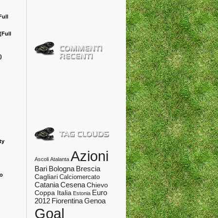
Full
(Full
)
ty
Azioni
Ascoli
Atalanta
Bologna
Bari
Brescia
ao
Cagliari
Calciomercato
Catania
Cesena
Chievo
Coppa Italia
Euro
Estonia
Fiorentina
Genoa
2012
Goal