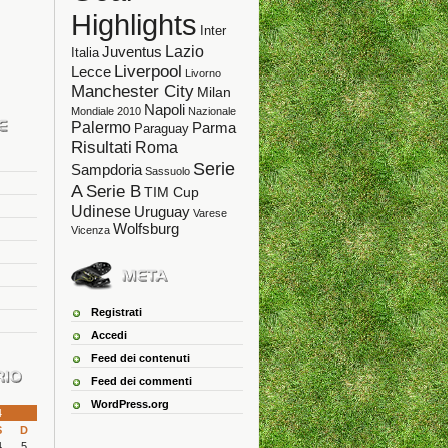
Highlights
Inter
Lazio
Juventus
Italia
Liverpool
Lecce
Livorno
Manchester City
Milan
Napoli
Mondiale 2010
Nazionale
Palermo
Parma
Paraguay
Risultati
Roma
Serie
Sampdoria
Sassuolo
A
Serie B
TIM Cup
Udinese
Uruguay
Varese
Wolfsburg
Vicenza
Registrati
Accedi
Feed dei contenuti
Feed dei commenti
WordPress.org
4
S
D
4
5