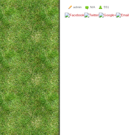
admin
N/A
551