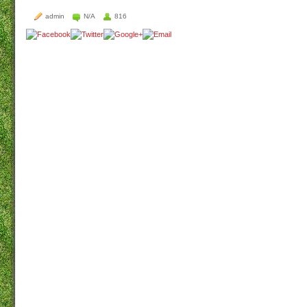
admin
N/A
816