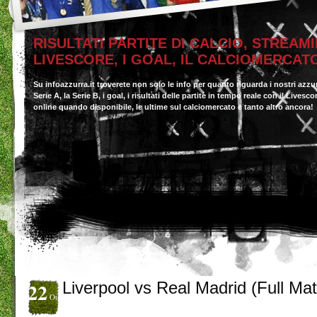
RISULTATI PARTITE DI CALCIO, STREAMI
LIVESCORE, I GOAL, IL CALCIOMERCAT
Su infoazzurra.it troverete non solo le info per quanto riguarda i nostri azzu
Serie A, la Serie B, i goal, i risultati delle partite in tempo reale con il Livesc
online quando disponibile, le ultime sul calciomercato e tanto altro ancora!
22
Liverpool vs Real Madrid (Full Ma
Ott