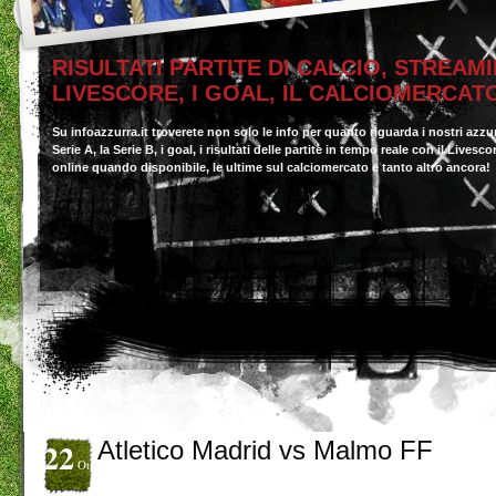
RISULTATI PARTITE DI CALCIO, STREAMI
LIVESCORE, I GOAL, IL CALCIOMERCAT
Su infoazzurra.it troverete non solo le info per quanto riguarda i nostri azzu
Serie A, la Serie B, i goal, i risultati delle partite in tempo reale con il Livesc
online quando disponibile, le ultime sul calciomercato e tanto altro ancora!
22
Atletico Madrid vs Malmo FF
Ott