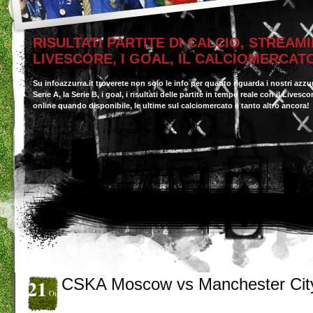
RISULTATI PARTITE DI CALCIO, STREAMI
LIVESCORE, I GOAL, IL CALCIOMERCAT
Su infoazzurra.it troverete non solo le info per quanto riguarda i nostri azzu
Serie A, la Serie B, i goal, i risultati delle partite in tempo reale con il Livesc
online quando disponibile, le ultime sul calciomercato e tanto altro ancora!
21
CSKA Moscow vs Manchester Cit
Ott