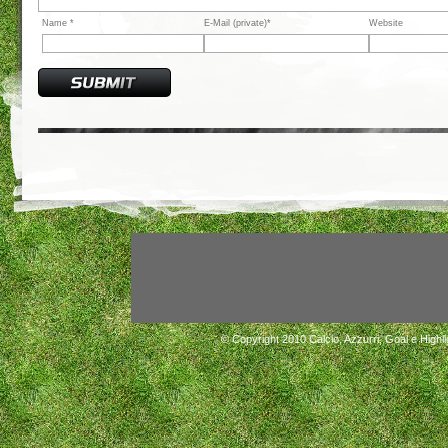
Name *
E-Mail (private)*
Website
© Copyright 2010
Calcio, Azzurri, Goal e Highli