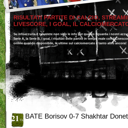
RISULTATI PARTITE DI CALCIO, STREAMI
LIVESCORE, I GOAL, IL CALCIOMERCAT
Su infoazzurra.it troverete non solo le info per quanto riguarda i nostri azzu
Serie A, la Serie B, i goal, i risultati delle partite in tempo reale con il Livesc
online quando disponibile, le ultime sul calciomercato e tanto altro ancora!
21
BATE Borisov 0-7 Shakhtar Done
Ott