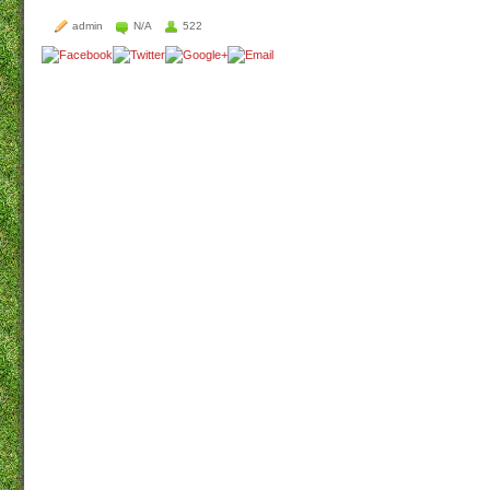
admin
N/A
522