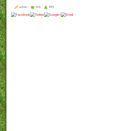
admin
N/A
895