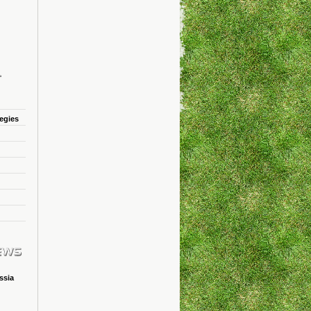
tegies
ssia