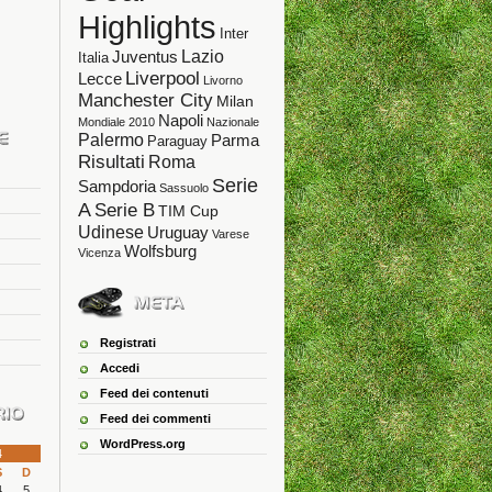
Highlights
Inter
Lazio
Juventus
Italia
Liverpool
Lecce
Livorno
Manchester City
Milan
Napoli
Mondiale 2010
Nazionale
Palermo
Parma
Paraguay
Risultati
Roma
Serie
Sampdoria
Sassuolo
A
Serie B
TIM Cup
Udinese
Uruguay
Varese
Wolfsburg
Vicenza
Registrati
Accedi
Feed dei contenuti
Feed dei commenti
WordPress.org
4
S
D
4
5