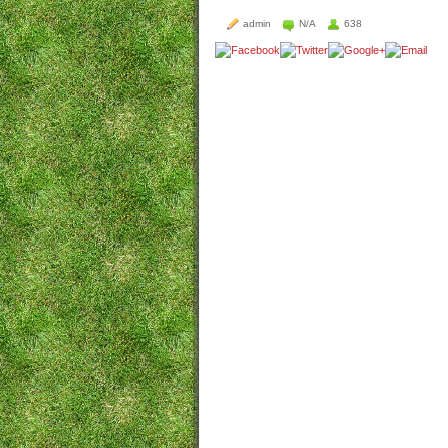
admin
N/A
638