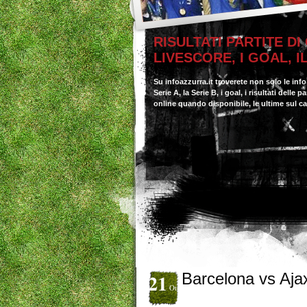
RISULTATI PARTITE DI
LIVESCORE, I GOAL, 
Su infoazzurra.it troverete non solo le inf
Serie A, la Serie B, i goal, i risultati delle
online quando disponibile, le ultime sul c
21
Barcelona vs Aja
Ott