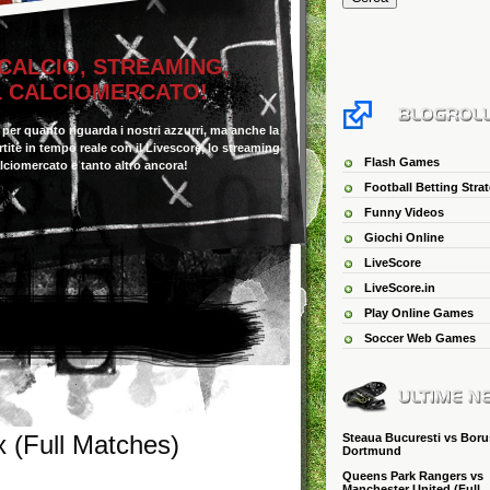
 CALCIO, STREAMING,
IL CALCIOMERCATO!
o per quanto riguarda i nostri azzurri, ma anche la
 partite in tempo reale con il Livescore, lo streaming
Flash Games
alciomercato e tanto altro ancora!
Football Betting Stra
Funny Videos
Giochi Online
LiveScore
LiveScore.in
Play Online Games
Soccer Web Games
x (Full Matches)
Steaua Bucuresti vs Boru
Dortmund
Queens Park Rangers vs
Manchester United (Full