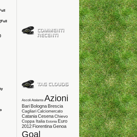
Full
(Full
)
ty
Azioni
Ascoli
Atalanta
Bologna
Bari
Brescia
ao
Cagliari
Calciomercato
Catania
Cesena
Chievo
Coppa Italia
Euro
Estonia
Fiorentina
Genoa
2012
Goal