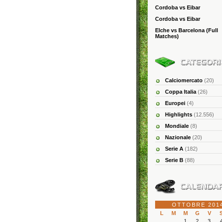
Cordoba vs Eibar
Cordoba vs Eibar
Elche vs Barcelona (Full
Matches)
Calciomercato
(20)
Coppa Italia
(26)
Europei
(4)
Highlights
(12.556)
Mondiale
(8)
Nazionale
(20)
Serie A
(182)
Serie B
(88)
OTTOBRE 201
L
M
M
G
V
1
2
3