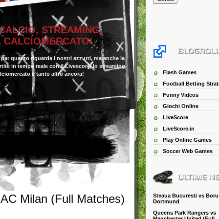
 CALCIO, STREAMING,
IL CALCIOMERCATO!
o per quanto riguarda i nostri azzurri, ma anche la
 partite in tempo reale con il Livescore, lo streaming
Flash Games
alciomercato e tanto altro ancora!
Football Betting Stra
Funny Videos
Giochi Online
LiveScore
LiveScore.in
Play Online Games
Soccer Web Games
 AC Milan (Full Matches)
Steaua Bucuresti vs Boru
Dortmund
Queens Park Rangers vs
Manchester United (Full