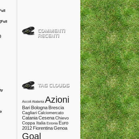
Full
(Full
)
ty
Azioni
Ascoli
Atalanta
Bologna
Bari
Brescia
ao
Cagliari
Calciomercato
Catania
Cesena
Chievo
Coppa Italia
Euro
Estonia
Fiorentina
Genoa
2012
Goal