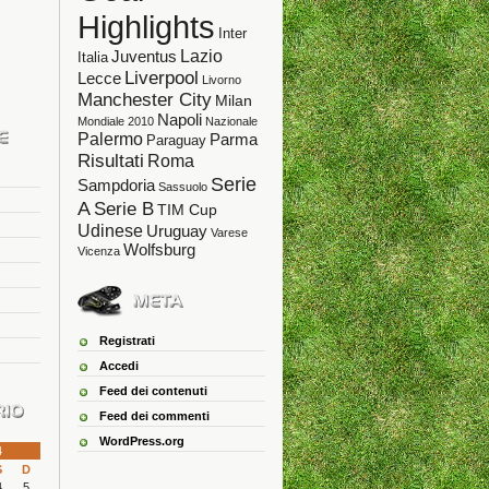
Highlights
Inter
Lazio
Juventus
Italia
Liverpool
Lecce
Livorno
Manchester City
Milan
Napoli
Mondiale 2010
Nazionale
Palermo
Parma
Paraguay
Risultati
Roma
Serie
Sampdoria
Sassuolo
A
Serie B
TIM Cup
Udinese
Uruguay
Varese
Wolfsburg
Vicenza
Registrati
Accedi
Feed dei contenuti
Feed dei commenti
WordPress.org
4
S
D
4
5