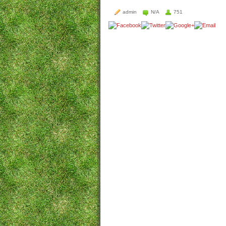
admin
N/A
751