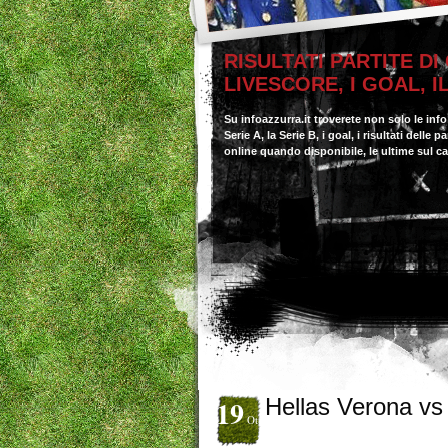
RISULTATI PARTITE DI
LIVESCORE, I GOAL, 
Su infoazzurra.it troverete non solo le inf
Serie A, la Serie B, i goal, i risultati delle
online quando disponibile, le ultime sul c
19
Hellas Verona vs
Ott