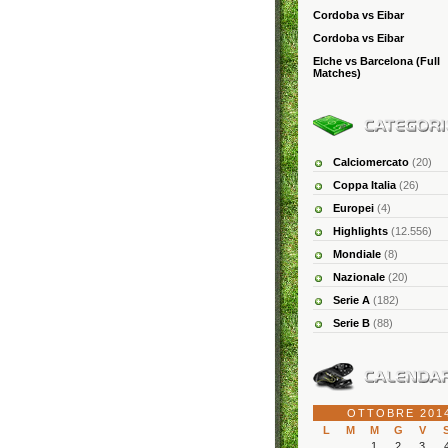
Cordoba vs Eibar
Cordoba vs Eibar
Elche vs Barcelona (Full
Matches)
Calciomercato
(20)
Coppa Italia
(26)
Europei
(4)
Highlights
(12.556)
Mondiale
(8)
Nazionale
(20)
Serie A
(182)
Serie B
(88)
OTTOBRE 201
L
M
M
G
V
1
2
3