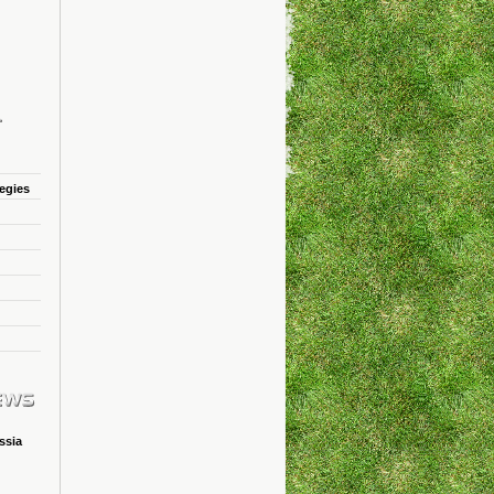
tegies
ssia