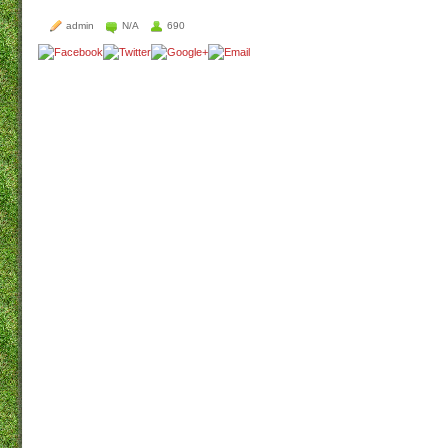
admin
N/A
690