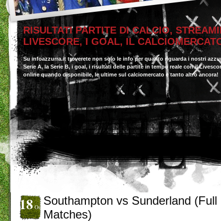
RISULTATI PARTITE DI CALCIO, STREAMI
LIVESCORE, I GOAL, IL CALCIOMERCAT
Su infoazzurra.it troverete non solo le info per quanto riguarda i nostri azzu
Serie A, la Serie B, i goal, i risultati delle partite in tempo reale con il Livesc
online quando disponibile, le ultime sul calciomercato e tanto altro ancora!
18
Southampton vs Sunderland (Full
Ott
Matches)