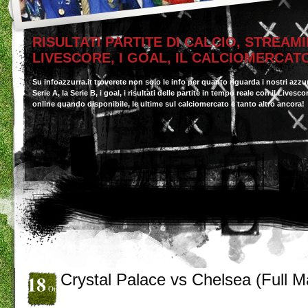
RISULTATI PARTITE DI CALCIO, STREAMI
LIVESCORE, I GOAL, IL CALCIOMERCAT
Su infoazzurra.it troverete non solo le info per quanto riguarda i nostri azzu
Serie A, la Serie B, i goal, i risultati delle partite in tempo reale con il Livesc
online quando disponibile, le ultime sul calciomercato e tanto altro ancora!
18
Crystal Palace vs Chelsea (Full M
Ott