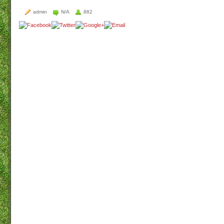
admin
N/A
882