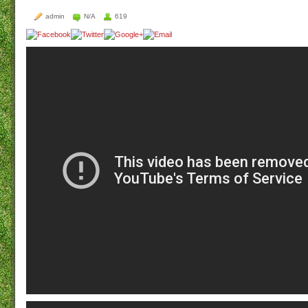
admin
N/A
619