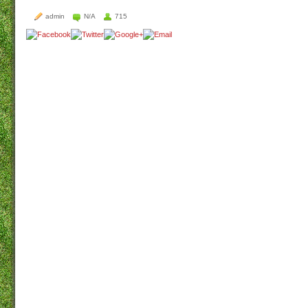
admin
N/A
715