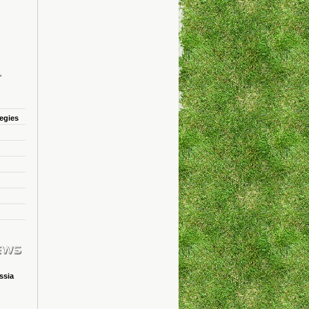
tegies
ssia