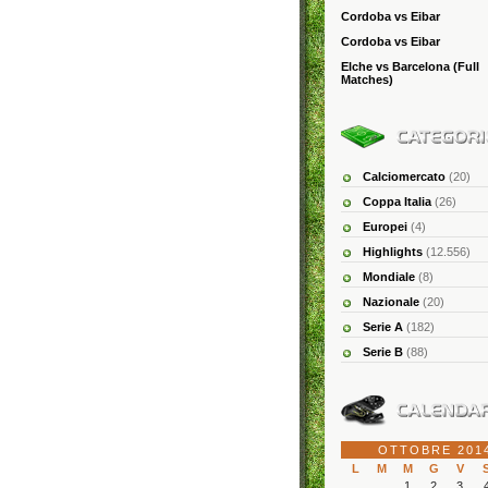
Cordoba vs Eibar
Cordoba vs Eibar
Elche vs Barcelona (Full
Matches)
Calciomercato
(20)
Coppa Italia
(26)
Europei
(4)
Highlights
(12.556)
Mondiale
(8)
Nazionale
(20)
Serie A
(182)
Serie B
(88)
OTTOBRE 201
L
M
M
G
V
1
2
3