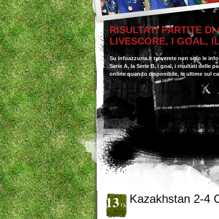
RISULTATI PARTITE DI
LIVESCORE, I GOAL, 
Su infoazzurra.it troverete non solo le inf
Serie A, la Serie B, i goal, i risultati delle
online quando disponibile, le ultime sul c
13
Kazakhstan 2-4 
Ott