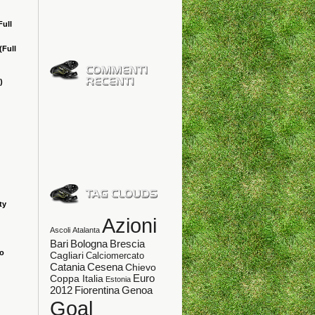
Full
(Full
)
ty
Azioni
Ascoli
Atalanta
Bologna
Bari
Brescia
ao
Cagliari
Calciomercato
Catania
Cesena
Chievo
Coppa Italia
Euro
Estonia
Fiorentina
Genoa
2012
Goal