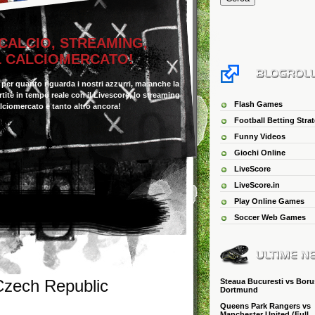
 CALCIO, STREAMING,
IL CALCIOMERCATO!
o per quanto riguarda i nostri azzurri, ma anche la
 partite in tempo reale con il Livescore, lo streaming
Flash Games
alciomercato e tanto altro ancora!
Football Betting Stra
Funny Videos
Giochi Online
LiveScore
LiveScore.in
Play Online Games
Soccer Web Games
Czech Republic
Steaua Bucuresti vs Boru
Dortmund
Queens Park Rangers vs
Manchester United (Full