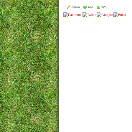
admin
N/A
628