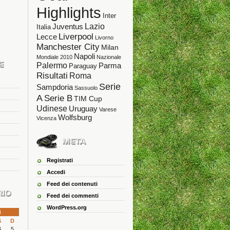
Highlights
Inter
Lazio
Juventus
Italia
Liverpool
Lecce
Livorno
Manchester City
Milan
Napoli
Mondiale 2010
Nazionale
Palermo
Parma
Paraguay
Risultati
Roma
Serie
Sampdoria
Sassuolo
A
Serie B
TIM Cup
Udinese
Uruguay
Varese
Wolfsburg
Vicenza
Registrati
Accedi
Feed dei contenuti
Feed dei commenti
WordPress.org
4
S
D
4
5