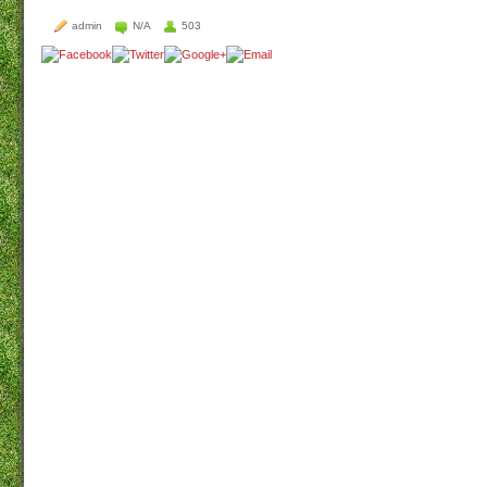
admin
N/A
503