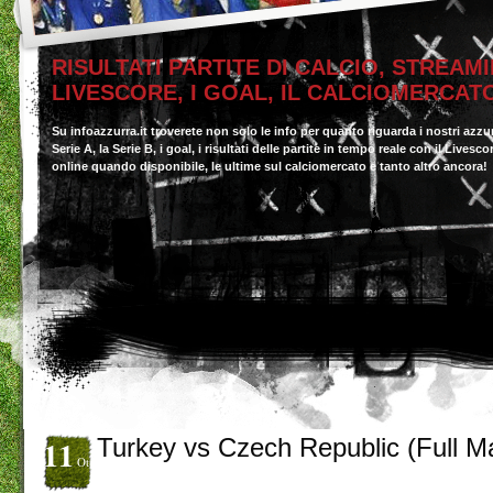
RISULTATI PARTITE DI CALCIO, STREAMI
LIVESCORE, I GOAL, IL CALCIOMERCAT
Su infoazzurra.it troverete non solo le info per quanto riguarda i nostri azzu
Serie A, la Serie B, i goal, i risultati delle partite in tempo reale con il Livesc
online quando disponibile, le ultime sul calciomercato e tanto altro ancora!
11
Turkey vs Czech Republic (Full M
Ott