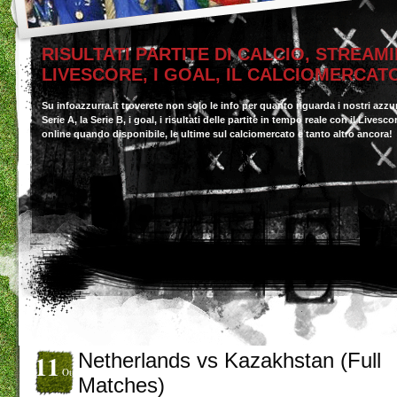
RISULTATI PARTITE DI CALCIO, STREAMI
LIVESCORE, I GOAL, IL CALCIOMERCAT
Su infoazzurra.it troverete non solo le info per quanto riguarda i nostri azzu
Serie A, la Serie B, i goal, i risultati delle partite in tempo reale con il Livesc
online quando disponibile, le ultime sul calciomercato e tanto altro ancora!
11
Netherlands vs Kazakhstan (Full
Ott
Matches)