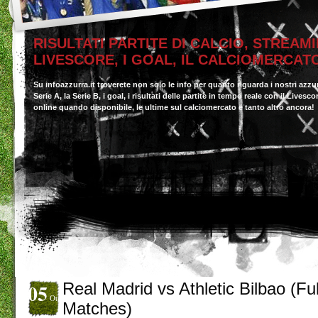
RISULTATI PARTITE DI CALCIO, STREAMI
LIVESCORE, I GOAL, IL CALCIOMERCAT
Su infoazzurra.it troverete non solo le info per quanto riguarda i nostri azzu
Serie A, la Serie B, i goal, i risultati delle partite in tempo reale con il Livesc
online quando disponibile, le ultime sul calciomercato e tanto altro ancora!
05
Real Madrid vs Athletic Bilbao (Ful
Ott
Matches)