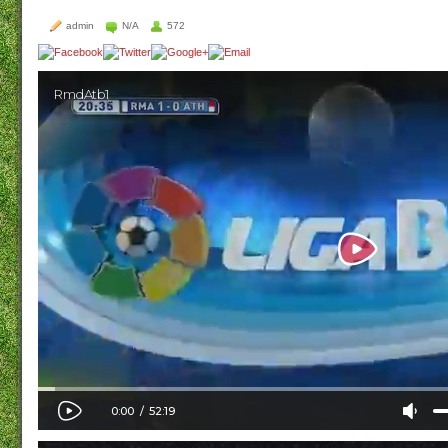
admin
N/A
572