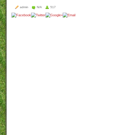
admin
N/A
517