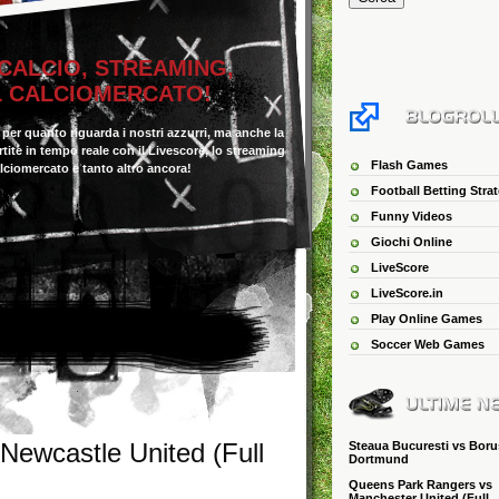
 CALCIO, STREAMING,
IL CALCIOMERCATO!
o per quanto riguarda i nostri azzurri, ma anche la
 partite in tempo reale con il Livescore, lo streaming
Flash Games
alciomercato e tanto altro ancora!
Football Betting Stra
Funny Videos
Giochi Online
LiveScore
LiveScore.in
Play Online Games
Soccer Web Games
Newcastle United (Full
Steaua Bucuresti vs Boru
Dortmund
Queens Park Rangers vs
Manchester United (Full