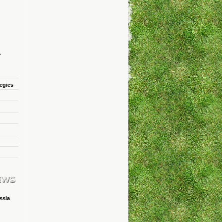
tegies
ssia