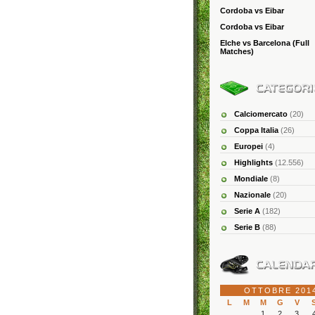
Cordoba vs Eibar
Cordoba vs Eibar
Elche vs Barcelona (Full
Matches)
Calciomercato
(20)
Coppa Italia
(26)
Europei
(4)
Highlights
(12.556)
Mondiale
(8)
Nazionale
(20)
Serie A
(182)
Serie B
(88)
OTTOBRE 201
L
M
M
G
V
1
2
3