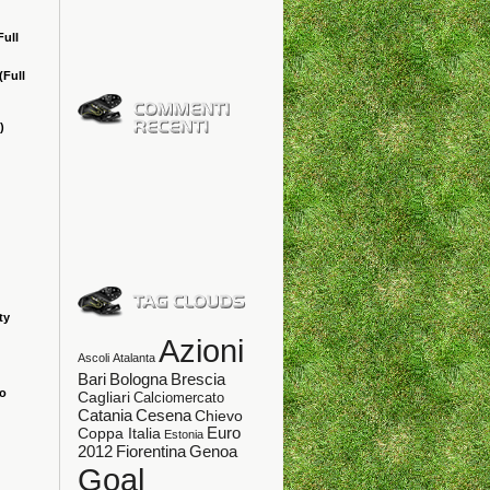
Full
(Full
)
ty
Azioni
Ascoli
Atalanta
Bologna
Bari
Brescia
ao
Cagliari
Calciomercato
Catania
Cesena
Chievo
Coppa Italia
Euro
Estonia
Fiorentina
Genoa
2012
Goal