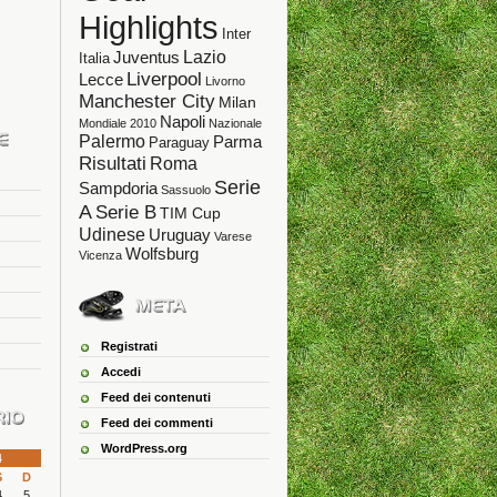
Highlights
Inter
Lazio
Juventus
Italia
Liverpool
Lecce
Livorno
Manchester City
Milan
Napoli
Mondiale 2010
Nazionale
Palermo
Parma
Paraguay
Risultati
Roma
Serie
Sampdoria
Sassuolo
A
Serie B
TIM Cup
Udinese
Uruguay
Varese
Wolfsburg
Vicenza
Registrati
Accedi
Feed dei contenuti
Feed dei commenti
WordPress.org
4
S
D
4
5