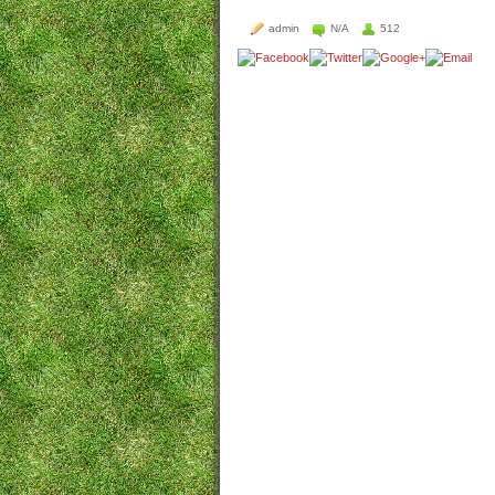
admin
N/A
512