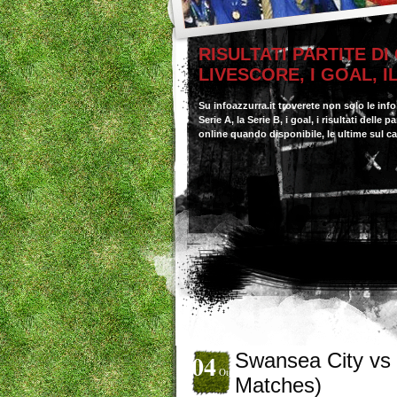
RISULTATI PARTITE DI
LIVESCORE, I GOAL, 
Su infoazzurra.it troverete non solo le inf
Serie A, la Serie B, i goal, i risultati delle
online quando disponibile, le ultime sul c
04
Swansea City vs 
Ott
Matches)