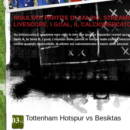
RISULTATI PARTITE DI CALCIO, STREAMI
LIVESCORE, I GOAL, IL CALCIOMERCAT
Su infoazzurra.it troverete non solo le info per quanto riguarda i nostri azzu
Serie A, la Serie B, i goal, i risultati delle partite in tempo reale con il Livesc
online quando disponibile, le ultime sul calciomercato e tanto altro ancora!
03
Tottenham Hotspur vs Besiktas
Ott