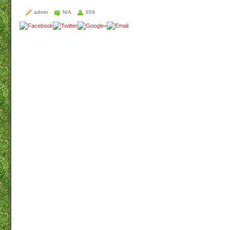
admin
N/A
659